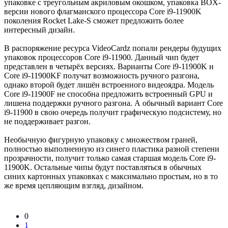
упаковке с треугольным акриловым окошком, упаковка BOX-
версии нового флагманского процессора Core i9-11900K
поколения Rocket Lake-S сможет предложить более
интересный дизайн.
В распоряжение ресурса VideoCardz попали рендеры будущих
упаковок процессоров Core i9-11900. Данный чип будет
представлен в четырёх версиях. Варианты Core i9-11900K и
Core i9-11900KF получат возможность ручного разгона,
однако второй будет лишён встроенного видеоядра. Модель
Core i9-11900F не способна предложить встроенный GPU и
лишена поддержки ручного разгона. А обычный вариант Core
i9-11900 в свою очередь получит графическую подсистему, но
не поддерживает разгон.
Необычную фигурную упаковку с множеством граней,
полностью выполненную из синего пластика разной степени
прозрачности, получит только самая старшая модель Core i9-
11900K. Остальные чипы будут поставляться в обычных
синих картонных упаковках с максимально простым, но в то
же время цепляющим взгляд, дизайном.
0
1