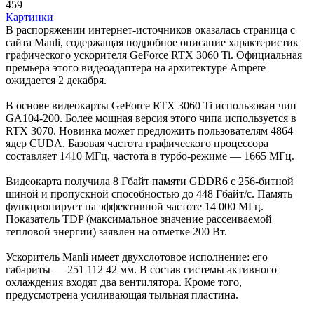
459
Картинки
В распоряжении интернет-источников оказалась страница с
сайта Manli, содержащая подробное описание характеристик
графического ускорителя GeForce RTX 3060 Ti. Официальная
премьера этого видеоадаптера на архитектуре Ampere
ожидается 2 декабря.
В основе видеокарты GeForce RTX 3060 Ti использован чип
GA104-200. Более мощная версия этого чипа используется в
RTX 3070. Новинка может предложить пользователям 4864
ядер CUDA. Базовая частота графического процессора
составляет 1410 МГц, частота в турбо-режиме — 1665 МГц.
Видеокарта получила 8 Гбайт памяти GDDR6 с 256-битной
шиной и пропускной способностью до 448 Гбайт/с. Память
функционирует на эффективной частоте 14 000 МГц.
Показатель TDP (максимальное значение рассеиваемой
тепловой энергии) заявлен на отметке 200 Вт.
Ускоритель Manli имеет двухслотовое исполнение: его
габариты — 251 112 42 мм. В состав системы активного
охлаждения входят два вентилятора. Кроме того,
предусмотрена усиливающая тыльная пластина.