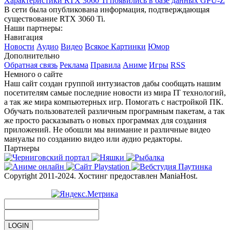
Характеристики RTX 3060 Ti появились в базе данных GPU-Z
В сети была опубликована информация, подтверждающая
существование RTX 3060 Ti.
Наши партнеры:
Навигация
Новости
Аудио
Видео
Всякое
Картинки
Юмор
Дополнительно
Обратная связь
Реклама
Правила
Аниме
Игры
RSS
Немного о сайте
Наш сайт создан группой интузиастов дабы сообщать нашим
посетителям самые последние новости из мира IT технологий,
а так же мира компьютерных игр. Помогать с настройкой ПК.
Обучать пользователей различным програмным пакетам, а так
же просто расказывать о новых программах для создания
приложений. Не обошли мы внимание и различные видео
мануалы по созданию видео или аудио редакторы.
Партнеры
Copyright 2011-2024. Хостинг предоставлен ManiaHost.