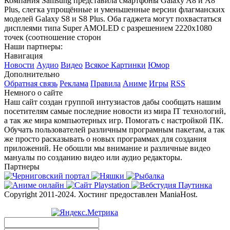
Компания Samsung представила смартфоны Galaxy A8 и A8
Plus, слегка упрощённые и уменьшенные версии флагманских
моделей Galaxy S8 и S8 Plus. Оба гаджета могут похвастаться
дисплеями типа Super AMOLED с разрешением 2220x1080
точек (соотношение сторон
Наши партнеры:
Навигация
Новости
Аудио
Видео
Всякое
Картинки
Юмор
Дополнительно
Обратная связь
Реклама
Правила
Аниме
Игры
RSS
Немного о сайте
Наш сайт создан группой интузиастов дабы сообщать нашим
посетителям самые последние новости из мира IT технологий,
а так же мира компьютерных игр. Помогать с настройкой ПК.
Обучать пользователей различным програмным пакетам, а так
же просто расказывать о новых программах для создания
приложений. Не обошли мы внимание и различные видео
мануалы по созданию видео или аудио редакторы.
Партнеры
Copyright 2011-2024. Хостинг предоставлен ManiaHost.