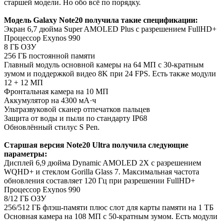
старшей модели. Но обо всё по порядку.
Модель Galaxy Note20 получила такие спецификации:
Экран 6,7 дюйма Super AMOLED Plus с разрешением FullHD+
Процессор Exynos 990
8 ГБ ОЗУ
256 ГБ постоянной памяти
Главный модуль основной камеры на 64 МП с 30-кратным
зумом и поддержкой видео 8K при 24 FPS. Есть также модули
12 + 12 МП
Фронтальная камера на 10 МП
Аккумулятор на 4300 мА·ч
Ультразвуковой сканер отпечатков пальцев
Защита от воды и пыли по стандарту IP68
Обновлённый стилус S Pen.
Старшая версия Note20 Ultra получила следующие
параметры:
Дисплей 6,9 дюйма Dynamic AMOLED 2X с разрешением
WQHD+ и стеклом Gorilla Glass 7. Максимальная частота
обновления составляет 120 Гц при разрешении FullHD+
Процессор Exynos 990
8/12 ГБ ОЗУ
256/512 ГБ флэш-памяти плюс слот для карты памяти на 1 ТБ
Основная камера на 108 МП с 50-кратным зумом. Есть модули