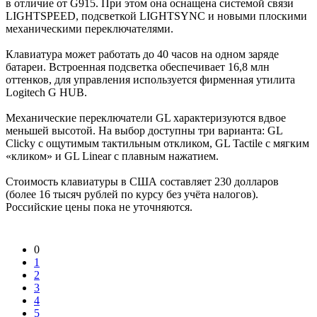
в отличие от G915. При этом она оснащена системой связи
LIGHTSPEED, подсветкой LIGHTSYNC и новыми плоскими
механическими переключателями.
Клавиатура может работать до 40 часов на одном заряде
батареи. Встроенная подсветка обеспечивает 16,8 млн
оттенков, для управления используется фирменная утилита
Logitech G HUB.
Механические переключатели GL характеризуются вдвое
меньшей высотой. На выбор доступны три варианта: GL
Clicky с ощутимым тактильным откликом, GL Tactile с мягким
«кликом» и GL Linear с плавным нажатием.
Стоимость клавиатуры в США составляет 230 долларов
(более 16 тысяч рублей по курсу без учёта налогов).
Российские цены пока не уточняются.
0
1
2
3
4
5