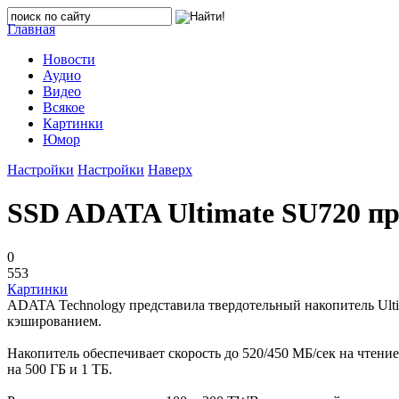
Главная
Новости
Аудио
Видео
Всякое
Картинки
Юмор
Настройки
Настройки
Наверх
SSD ADATA Ultimate SU720 пре
0
553
Картинки
ADATA Technology представила твердотельный накопитель Ult
кэшированием.
Накопитель обеспечивает скорость до 520/450 МБ/сек на чтени
на 500 ГБ и 1 ТБ.