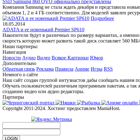
SSD Samsung 860 QVO официально представлены
Компания Samsung не стала ждать декабря и представила нов
объемом 1, 2 и 4 ГБ соответственно. Для моделей заявлен ресур
Подробнее
18.05.2014
ADATA и ее новенький Premier SP610
Накопители будут в различных по размеру вариантах, а именно
скорость которую может развить такой диск составляет 560 МБ/с
Наши партнеры:
Навигация
Новости
Аудио
Видео
Всякое
Картинки
Юмор
Дополнительно
Обратная связь
Реклама
Правила
Аниме
Игры
RSS
Немного о сайте
Наш сайт создан группой интузиастов дабы сообщать нашим по
Обучать пользователей различным програмным пакетам, а так 
созданию видео или аудио редакторы.
Партнеры
Copyright 2011-2024. Хостинг предоставлен ManiaHost.