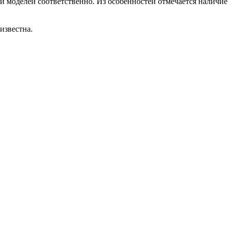
 моделей соответственно. Из особенностей отмечается наличие у
еизвестна.