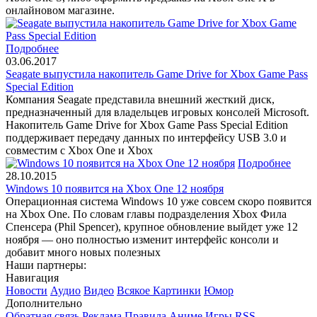
онлайновом магазине.
Подробнее
03.06.2017
Seagate выпустила накопитель Game Drive for Xbox Game Pass
Special Edition
Компания Seagate представила внешний жесткий диск,
предназначенный для владельцев игровых консолей Microsoft.
Накопитель Game Drive for Xbox Game Pass Special Edition
поддерживает передачу данных по интерфейсу USB 3.0 и
совместим с Xbox One и Xbox
Подробнее
28.10.2015
Windows 10 появится на Xbox One 12 ноября
Операционная система Windows 10 уже совсем скоро появится
на Xbox One. По словам главы подразделения Xbox Фила
Спенсера (Phil Spencer), крупное обновление выйдет уже 12
ноября — оно полностью изменит интерфейс консоли и
добавит много новых полезных
Наши партнеры:
Навигация
Новости
Аудио
Видео
Всякое
Картинки
Юмор
Дополнительно
Обратная связь
Реклама
Правила
Аниме
Игры
RSS