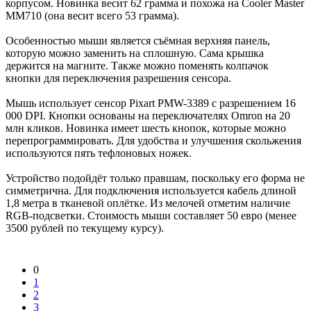
корпусом. Новинка весит 62 грамма и похожа на Cooler Master
MM710 (она весит всего 53 грамма).
Особенностью мыши является съёмная верхняя панель,
которую можно заменить на сплошную. Сама крышка
держится на магните. Также можно поменять колпачок
кнопки для переключения разрешения сенсора.
Мышь использует сенсор Pixart PMW-3389 с разрешением 16
000 DPI. Кнопки основаны на переключателях Omron на 20
млн кликов. Новинка имеет шесть кнопок, которые можно
перепрограммировать. Для удобства и улучшения скольжения
используются пять тефлоновых ножек.
Устройство подойдёт только правшам, поскольку его форма не
симметрична. Для подключения используется кабель длиной
1,8 метра в тканевой оплётке. Из мелочей отметим наличие
RGB-подсветки. Стоимость мыши составляет 50 евро (менее
3500 рублей по текущему курсу).
0
1
2
3