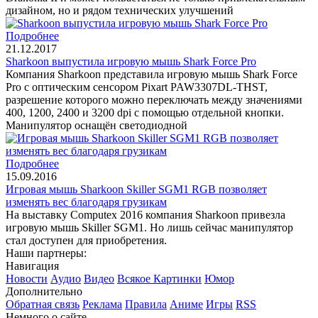
дизайном, но и рядом технических улучшений
Подробнее
21.12.2017
Sharkoon выпустила игровую мышь Shark Force Pro
Компания Sharkoon представила игровую мышь Shark Force
Pro с оптическим сенсором Pixart PAW3307DL-THST,
разрешение которого можно переключать между значениями
400, 1200, 2400 и 3200 dpi с помощью отдельной кнопки.
Манипулятор оснащён светодиодной
Подробнее
15.09.2016
Игровая мышь Sharkoon Skiller SGM1 RGB позволяет
изменять вес благодаря грузикам
На выставку Computex 2016 компания Sharkoon привезла
игровую мышь Skiller SGM1. Но лишь сейчас манипулятор
стал доступен для приобретения.
Наши партнеры:
Навигация
Новости
Аудио
Видео
Всякое
Картинки
Юмор
Дополнительно
Обратная связь
Реклама
Правила
Аниме
Игры
RSS
Немного о сайте