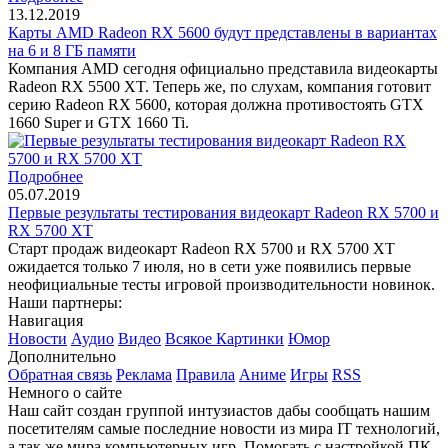
13.12.2019
Карты AMD Radeon RX 5600 будут представлены в вариантах
на 6 и 8 ГБ памяти
Компания AMD сегодня официально представила видеокарты
Radeon RX 5500 XT. Теперь же, по слухам, компания готовит
серию Radeon RX 5600, которая должна противостоять GTX
1660 Super и GTX 1660 Ti.
Подробнее
05.07.2019
Первые результаты тестирования видеокарт Radeon RX 5700 и
RX 5700 XT
Старт продаж видеокарт Radeon RX 5700 и RX 5700 XT
ожидается только 7 июля, но в сети уже появились первые
неофициальные тесты игровой производительности новинок.
Наши партнеры:
Навигация
Новости
Аудио
Видео
Всякое
Картинки
Юмор
Дополнительно
Обратная связь
Реклама
Правила
Аниме
Игры
RSS
Немного о сайте
Наш сайт создан группой интузиастов дабы сообщать нашим
посетителям самые последние новости из мира IT технологий,
а так же мира компьютерных игр. Помогать с настройкой ПК.