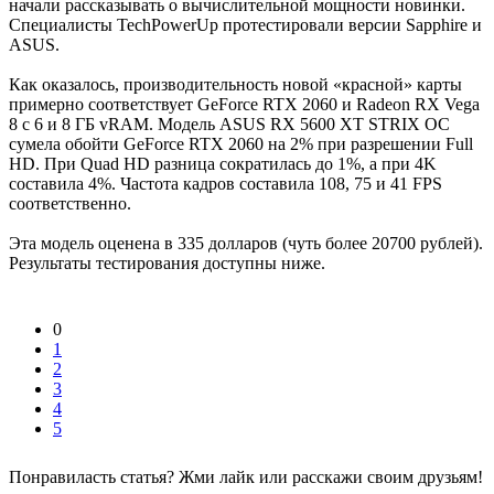
начали рассказывать о вычислительной мощности новинки.
Специалисты TechPowerUp протестировали версии Sapphire и
ASUS.
Как оказалось, производительность новой «красной» карты
примерно соответствует GeForce RTX 2060 и Radeon RX Vega
8 с 6 и 8 ГБ vRAM. Модель ASUS RX 5600 XT STRIX OC
сумела обойти GeForce RTX 2060 на 2% при разрешении Full
HD. При Quad HD разница сократилась до 1%, а при 4K
составила 4%. Частота кадров составила 108, 75 и 41 FPS
соответственно.
Эта модель оценена в 335 долларов (чуть более 20700 рублей).
Результаты тестирования доступны ниже.
0
1
2
3
4
5
Понравиласть статья? Жми лайк или расскажи своим друзьям!