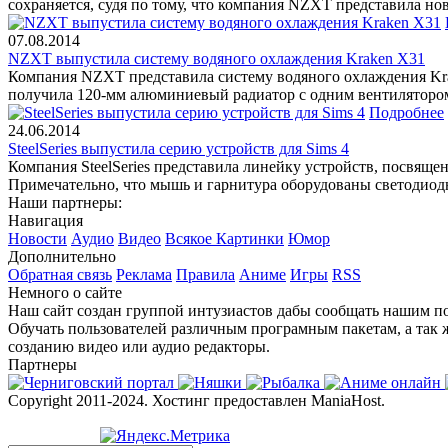
сохраняется, судя по тому, что компания NZXT представила но
07.08.2014
NZXT выпустила систему водяного охлаждения Kraken X31
Компания NZXT представила систему водяного охлаждения Kra
получила 120-мм алюминиевый радиатор с одним вентиляторо
Подробнее
24.06.2014
SteelSeries выпустила серию устройств для Sims 4
Компания SteelSeries представила линейку устройств, посвяще
Примечательно, что мышь и гарнитура оборудованы светодиод
Наши партнеры:
Навигация
Новости
Аудио
Видео
Всякое
Картинки
Юмор
Дополнительно
Обратная связь
Реклама
Правила
Аниме
Игры
RSS
Немного о сайте
Наш сайт создан группой интузиастов дабы сообщать нашим по
Обучать пользователей различным програмным пакетам, а так 
созданию видео или аудио редакторы.
Партнеры
Copyright 2011-2024. Хостинг предоставлен ManiaHost.