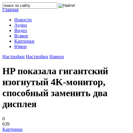
Главная
Новости
Аудио
Видео
Всякое
Картинки
Юмор
Настройки
Настройки
Наверх
HP показала гигантский
изогнутый 4K-монитор,
способный заменить два
дисплея
0
639
Картинки