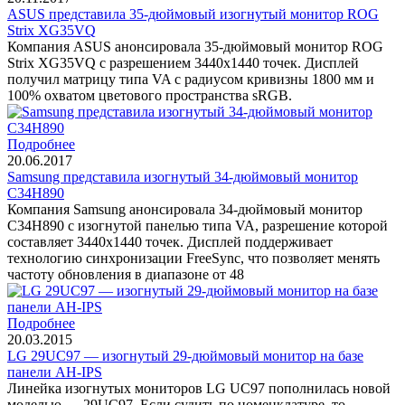
ASUS представила 35-дюймовый изогнутый монитор ROG
Strix XG35VQ
Компания ASUS анонсировала 35-дюймовый монитор ROG
Strix XG35VQ с разрешением 3440х1440 точек. Дисплей
получил матрицу типа VA с радиусом кривизны 1800 мм и
100% охватом цветового пространства sRGB.
Подробнее
20.06.2017
Samsung представила изогнутый 34-дюймовый монитор
C34H890
Компания Samsung анонсировала 34-дюймовый монитор
C34H890 с изогнутой панелью типа VA, разрешение которой
составляет 3440х1440 точек. Дисплей поддерживает
технологию синхронизации FreeSync, что позволяет менять
частоту обновления в диапазоне от 48
Подробнее
20.03.2015
LG 29UC97 — изогнутый 29-дюймовый монитор на базе
панели AH-IPS
Линейка изогнутых мониторов LG UC97 пополнилась новой
моделью — 29UC97. Если судить по номенклатуре, то