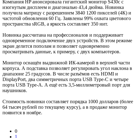
Компания HP анонсировала гигантский монитор S430c с
изогнутым дисплеем и диагональю 43,4 дюйма. Новинка
получила матрицу с разрешением 3840 1200 пикселей (4К) и
частотой обновления 60 Гц. Заявлены 99% охвата цветового
пространства sRGB, а яркость составляет 350 нит.
Новинка рассчитана на профессионалов и поддерживает
одновременное подключение двух устройств. В этом режиме
экран делится пополам и позволяет одновременно
просматривать данные, к примеру, с двух компьютеров.
Монитор оснащён выдвижной ИК-камерой в верхней части
корпуса. А подставка позволяет регулировать угол наклона в
диапазоне 25 градусов. В числе разъёмов есть HDMI и
DisplayPort, два симметричных порта USB Type-C и четыре
порта USB Type-A. А ещё есть 3,5-миллиметровый порт для
наушников.
Стоимость новинки составляет порядка 1000 долларов (более
64 тысяч рублей по текущему курсу), а в продаже монитор
появится в ноябре.
0
1