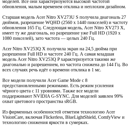
моделей. Все они характеризуются высокой частотой
обновления, малым временем отклика и неплохим дизайном.
Старшая модель Acer Nitro XV273U S получила диагональ 27
дюймов, разрешение WQHD (2560 x 1440 пикселей) и частоту
обновления 165 Гц. Следующая модель, Acer Nitro XV273 X,
имеет ту же диагональ, но разрешение уже Full HD (1920 x
1080 пикселей), зато частота — целых 240 Гц.
Acer Nitro XV253Q X получила экран на 24,5 дюйма при
разрешении Full HD и частоте 240 Гц. А самая младшая
модель Acer Nitro XV253Q P характеризуется такими же
диагональю и разрешением, но частота снижена до 144 Гц. Во
всех случаях речь идёт о времени отклика в 1 мс.
Все модели получили Acer Game Mode с 8
предустановленными режимами. Есть режим усиления
чёрного цвета с 11 уровнями. Также все модели
поддерживают NVIDIA G-SYNC. Для моделей заявлен 99%
охват цветового пространства sRGB.
Из фирменных особенностей отметим технологию Acer
VisionCare, включая Flickerless, BlueLightShield, ComfyView и
технологию снижения яркости в сумерках.