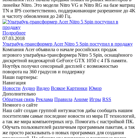
линейке Nitro. Это модели Nitro VG и Nitro RG на базе матриц
TN и IPS соответственно, поддерживающие разрешение до 4K
и частоту обновления до 240 Гц.
Подробнее
07.03.2018
Ультрабук-трансформер Acer Nitro 5 Spin поступил в продажу
Компания Acer объявила о начале российских продаж
игрового ультрабука-трансформера Nitro 5 Spin, оснащённого
дискретной видеокартой GeForce GTX 1050 с 4 ГБ памяти.
Ноутбук получил сенсорный дисплей с возможностью
поворота на 360 градусов и поддержку
Наши партнеры:
Навигация
Новости
Аудио
Видео
Всякое
Картинки
Юмор
Дополнительно
Обратная связь
Реклама
Правила
Аниме
Игры
RSS
Немного о сайте
Наш сайт создан группой интузиастов дабы сообщать нашим
посетителям самые последние новости из мира IT технологий,
а так же мира компьютерных игр. Помогать с настройкой ПК.
Обучать пользователей различным програмным пакетам, а так
же просто расказывать о новых программах для создания