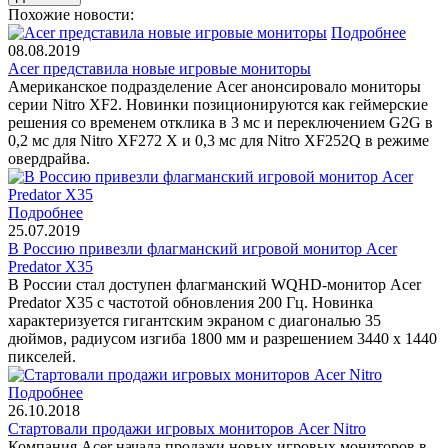
Похожие новости:
Подробнее
08.08.2019
Acer представила новые игровые мониторы
Американское подразделение Acer анонсировало мониторы
серии Nitro XF2. Новинки позиционируются как геймерские
решения со временем отклика в 3 мс и переключением G2G в
0,2 мс для Nitro XF272 X и 0,3 мс для Nitro XF252Q в режиме
овердрайва.
Подробнее
25.07.2019
В Россию привезли флагманский игровой монитор Acer
Predator X35
В России стал доступен флагманский WQHD-монитор Acer
Predator X35 с частотой обновления 200 Гц. Новинка
характеризуется гигантским экраном с диагональю 35
дюймов, радиусом изгиба 1800 мм и разрешением 3440 х 1440
пикселей.
Подробнее
26.10.2018
Стартовали продажи игровых мониторов Acer Nitro
Компания Acer начала продажи новых игровых мониторов в