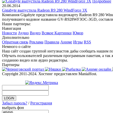
Подробнее
20.06.2014
Gigabyte выпустила Radeon R9 280 WindForce 3X
Компания Gigabyte представила видеокарту Radeon R9 280 Win
получившего кодовое название GV-R928WF3OC-3GD, составля
Наши партнеры:
Навигация
Новости
Аудио
Видео
Всякое
Картинки
Юмор
Дополнительно
Обратная связь
Реклама
Правила
Аниме
Игры
RSS
Немного о сайте
Наш сайт создан группой интузиастов дабы сообщать нашим по
Обучать пользователей различным програмным пакетам, а так 
созданию видео или аудио редакторы.
Партнеры
Copyright 2011-2024. Хостинг предоставлен ManiaHost.
Забыл пароль?
/
Регистрация
выбрать фон