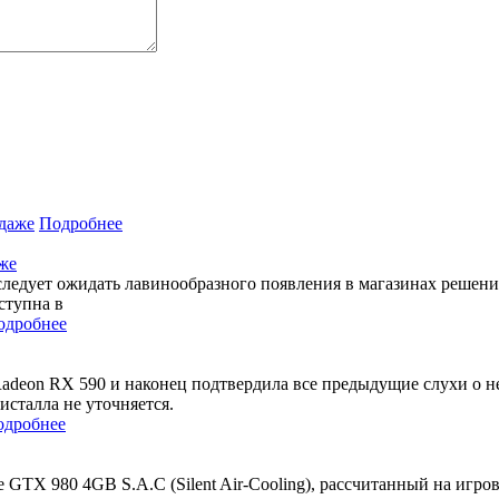
Подробнее
же
едует ожидать лавинообразного появления в магазинах решени
ступна в
одробнее
eon RX 590 и наконец подтвердила все предыдущие слухи о ней
исталла не уточняется.
одробнее
GTX 980 4GB S.A.C (Silent Air-Cooling), рассчитанный на игр