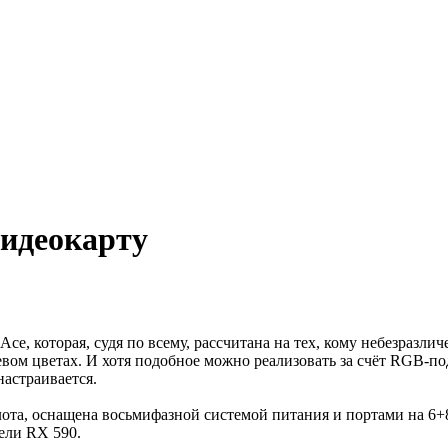
видеокарту
ce, которая, судя по всему, рассчитана на тех, кому небезраз
вом цветах. И хотя подобное можно реализовать за счёт RGB-по
настраивается.
лота, оснащена восьмифазной системой питания и портами на 6+8
ели RX 590.