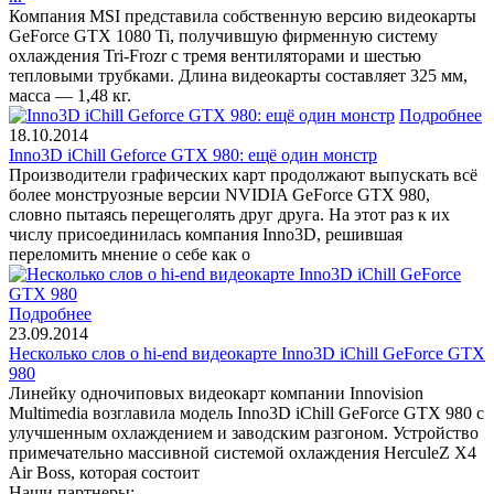
Компания MSI представила собственную версию видеокарты
GeForce GTX 1080 Ti, получившую фирменную систему
охлаждения Tri-Frozr с тремя вентиляторами и шестью
тепловыми трубками. Длина видеокарты составляет 325 мм,
масса — 1,48 кг.
Подробнее
18.10.2014
Inno3D iChill Geforce GTX 980: ещё один монстр
Производители графических карт продолжают выпускать всё
более монструозные версии NVIDIA GeForce GTX 980,
словно пытаясь перещеголять друг друга. На этот раз к их
числу присоединилась компания Inno3D, решившая
переломить мнение о себе как о
Подробнее
23.09.2014
Несколько слов о hi-end видеокарте Inno3D iChill GeForce GTX
980
Линейку одночиповых видеокарт компании Innovision
Multimedia возглавила модель Inno3D iChill GeForce GTX 980 с
улучшенным охлаждением и заводским разгоном. Устройство
примечательно массивной системой охлаждения HerculeZ X4
Air Boss, которая состоит
Наши партнеры: