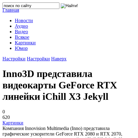
Главная
Новости
Аудио
Видео
Всякое
Картинки
Юмор
Настройки
Настройки
Наверх
Inno3D представила
видеокарты GeForce RTX
линейки iChill X3 Jekyll
0
620
Картинки
Компания Innovision Multimedia (Inno) представила
графические ускорители GeForce RTX 2080 и RTX 2070,