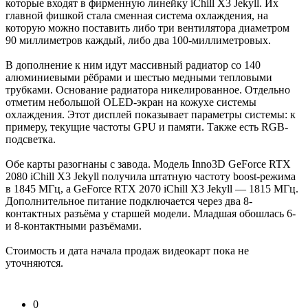
которые входят в фирменную линейку iChill X3 Jekyll. Их
главной фишкой стала сменная система охлаждения, на
которую можно поставить либо три вентилятора диаметром
90 миллиметров каждый, либо два 100-миллиметровых.
В дополнение к ним идут массивный радиатор со 140
алюминиевыми рёбрами и шестью медными тепловыми
трубками. Основание радиатора никелированное. Отдельно
отметим небольшой OLED-экран на кожухе системы
охлаждения. Этот дисплей показывает параметры системы: к
примеру, текущие частоты GPU и памяти. Также есть RGB-
подсветка.
Обе карты разогнаны с завода. Модель Inno3D GeForce RTX
2080 iChill X3 Jekyll получила штатную частоту boost-режима
в 1845 МГц, а GeForce RTX 2070 iChill X3 Jekyll — 1815 МГц.
Дополнительное питание подключается через два 8-
контактных разъёма у старшей модели. Младшая обошлась 6-
и 8-контактными разъёмами.
Стоимость и дата начала продаж видеокарт пока не
уточняются.
0