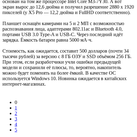
основан на том же процессоре Intel Core M3-7Y30. А вот
экран вырос до 12,6 дюйма и получил разрешение 2880 х 1920
пикселей (у X5 Pro — 12,2 дюйма и FullHD соответственно).
Планшет оснащён камерами на 5 и 2 МП с возможностью
распознавания лица, адаптерами 802.11ac и Bluetooth 4.0,
портами USB 3.0 Type-A и USB-C. Через последний идёт
зарядка. Ёмкость батареи равна 5000 мА·ч.
Стоимость, как ожидается, составит 500 долларов (почти 34
тысячи рублей) за версию с 8 ГБ ОЗУ и SSD объёмом 256 ГБ.
При этом, если разработчики учли ошибки предыдущей
модели и сохранили её плюсы, то, вероятно, накопитель
можно будет поменять на более ёмкий. В качестве ОС
используется Windows 10. Новинка ожидается в китайских
интернет-магазинах.
0
1
2
3
4
5