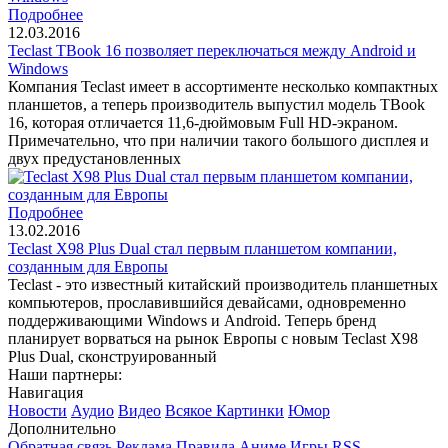
Подробнее
12.03.2016
Teclast TBook 16 позволяет переключаться между Android и
Windows
Компания Teclast имеет в ассортименте несколько компактных
планшетов, а теперь производитель выпустил модель TBook
16, которая отличается 11,6-дюймовым Full HD-экраном.
Примечательно, что при наличии такого большого дисплея и
двух предустановленных
Подробнее
13.02.2016
Teclast X98 Plus Dual стал первым планшетом компании,
созданным для Европы
Teclast - это известный китайский производитель планшетных
компьютеров, прославившийся девайсами, одновременно
поддерживающими Windows и Android. Теперь бренд
планирует ворваться на рынок Европы с новым Teclast X98
Plus Dual, сконструированный
Наши партнеры:
Навигация
Новости
Аудио
Видео
Всякое
Картинки
Юмор
Дополнительно
Обратная связь
Реклама
Правила
Аниме
Игры
RSS