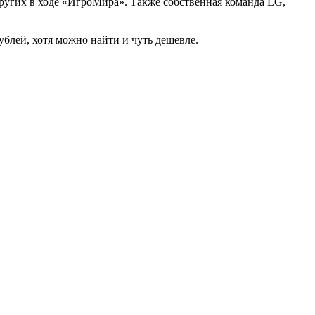
других в ходе «ИгроМира». Также собственная команда LG,
блей, хотя можно найти и чуть дешевле.