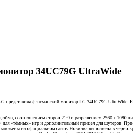
монитор 34UC79G UltraWide
G представила флагманский монитор LG 34UC79G UltraWide. Ег
юйма, соотношением сторон 21:9 и разрешением 2560 x 1080 пик
о» для «тёмных» игр и дополнительный прицел для шутеров. Пр
выложены на официальном сайте. Новинка выполнена в чёрно-кр