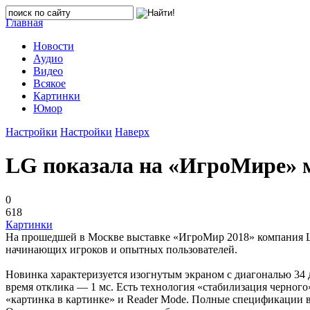
Главная
Новости
Аудио
Видео
Всякое
Картинки
Юмор
Настройки
Настройки
Наверх
LG показала на «ИгроМире» 
0
618
Картинки
На прошедшей в Москве выставке «ИгроМир 2018» компания L
начинающих игроков и опытных пользователей.
Новинка характеризуется изогнутым экраном с диагональю 34 д
время отклика — 1 мс. Есть технология «стабилизация черног
«картинка в картинке» и Reader Mode. Полные спецификации 