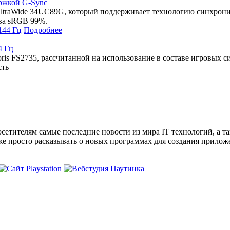
ржкой G-Sync
raWide 34UC89G, который поддерживает технологию синхрониза
тва sRGB 99%.
Подробнее
4 Гц
s FS2735, рассчитанной на использование в составе игровых с
сть
сетителям самые последние новости из мира IT технологий, а т
же просто расказывать о новых программах для создания прило