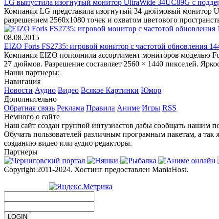
LG выпустила изогнутый монитор UltraWide 34UC89G с подде
Компания LG представила изогнутый 34-дюймовый монитор Ult
разрешением 2560х1080 точек и охватом цветового пространс
08.08.2015
EIZO Foris FS2735: игровой монитор с частотой обновления 14
Компания EIZO пополнила ассортимент мониторов моделью Fori
27 дюймов. Разрешение составляет 2560 × 1440 пикселей. Ярко
Наши партнеры:
Навигация
Новости
Аудио
Видео
Всякое
Картинки
Юмор
Дополнительно
Обратная связь
Реклама
Правила
Аниме
Игры
RSS
Немного о сайте
Наш сайт создан группой интузиастов дабы сообщать нашим по
Обучать пользователей различным програмным пакетам, а так 
созданию видео или аудио редакторы.
Партнеры
Copyright 2011-2024. Хостинг предоставлен ManiaHost.