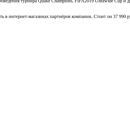
роведения турнира Quake Champions, FIFA2019 Ultrawide Cup и 
 в интернет-магазинах партнёров компании. Стоит он 37 990 ру