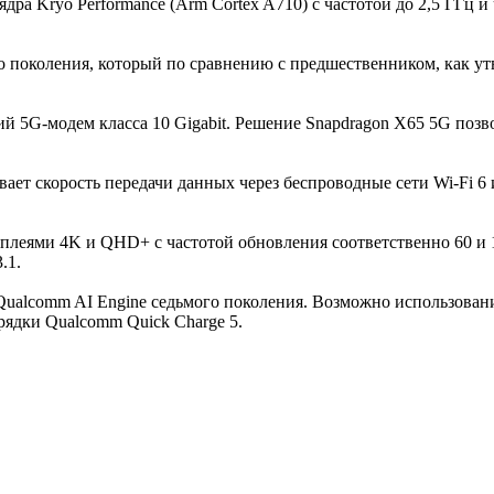
ядра Kryo Performance (Arm Cortex A710) с частотой до 2,5 ГГц 
о поколения, который по сравнению с предшественником, как ут
й 5G-модем класса 10 Gigabit. Решение Snapdragon X65 5G позво
вает скорость передачи данных через беспроводные сети Wi-Fi 6 
леями 4K и QHD+ с частотой обновления соответственно 60 и 1
.1.
ualcomm AI Engine седьмого поколения. Возможно использование
рядки Qualcomm Quick Charge 5.