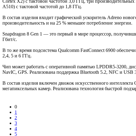
Cortex X2) с тактовой частотой 3,0 ГГц, три производительных 
A510) с тактовой частотой до 1,8 ГГц.
В состав изделия входит графический ускоритель Adreno новог
производительность и на 25 % меньшее потребление энергии.
Snapdragon 8 Gen 1 — это первый в мире процессор, получивши
Гбит/с.
В то же время подсистема Qualcomm FastConnect 6900 обеспечи
2,4, 5 и 6 ГГц.
Чип может работать с оперативной памятью LPDDR5-3200, дисп
NavIC, GPS. Реализована поддержка Bluetooth 5.2, NFC и USB 3
В состав изделия включен движок искусственного интеллекта Q
мегапиксельных камер. Реализована технология быстрой подза
0
1
2
3
4
5