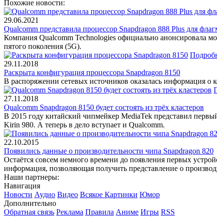
Похожие новости:
29.06.2021
Qualcomm представила процессор Snapdragon 888 Plus для фла
Компания Qualcomm Technologies официально анонсировала мощ
пятого поколения (5G).
Подроб
29.11.2018
Раскрыта конфигурация процессора Snapdragon 8150
В распоряжении сетевых источников оказалась информация о к
27.11.2018
Qualcomm Snapdragon 8150 будет состоять из трёх кластеров
В 2015 году китайский чипмейкер MediaTek представил первый 
Kirin 980. А теперь в дело вступает и Qualcomm.
22.10.2015
Появились данные о производительности чипа Snapdragon 820
Остаётся совсем немного времени до появления первых устрой
информация, позволяющая получить представление о производ
Наши партнеры:
Навигация
Новости
Аудио
Видео
Всякое
Картинки
Юмор
Дополнительно
Обратная связь
Реклама
Правила
Аниме
Игры
RSS