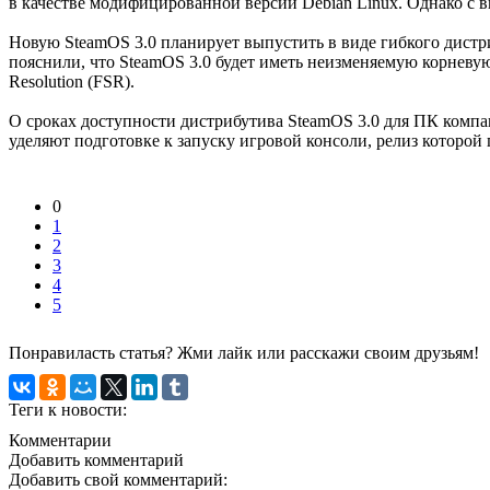
в качестве модифицированной версии Debian Linux. Однако с в
Новую SteamOS 3.0 планирует выпустить в виде гибкого дистри
пояснили, что SteamOS 3.0 будет иметь неизменяемую корневую
Resolution (FSR).
О сроках доступности дистрибутива SteamOS 3.0 для ПК компан
уделяют подготовке к запуску игровой консоли, релиз которой 
0
1
2
3
4
5
Понравиласть статья? Жми лайк или расскажи своим друзьям!
Теги к новости:
Комментарии
Добавить комментарий
Добавить свой комментарий: