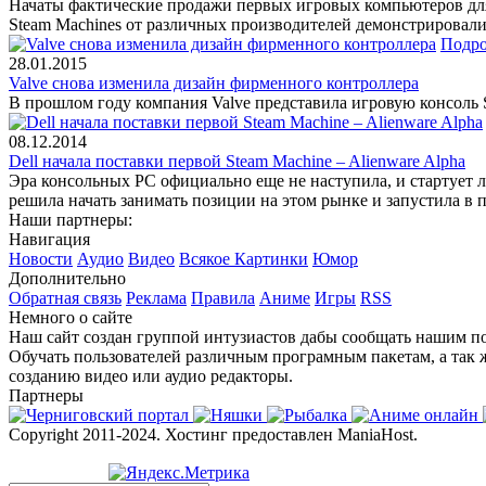
Начаты фактические продажи первых игровых компьютеров для
Steam Machines от различных производителей демонстрировали
Подро
28.01.2015
Valve снова изменила дизайн фирменного контроллера
В прошлом году компания Valve представила игровую консоль 
08.12.2014
Dell начала поставки первой Steam Machine – Alienware Alpha
Эра консольных PC официально еще не наступила, и стартует л
решила начать занимать позиции на этом рынке и запустила в 
Наши партнеры:
Навигация
Новости
Аудио
Видео
Всякое
Картинки
Юмор
Дополнительно
Обратная связь
Реклама
Правила
Аниме
Игры
RSS
Немного о сайте
Наш сайт создан группой интузиастов дабы сообщать нашим по
Обучать пользователей различным програмным пакетам, а так 
созданию видео или аудио редакторы.
Партнеры
Copyright 2011-2024. Хостинг предоставлен ManiaHost.