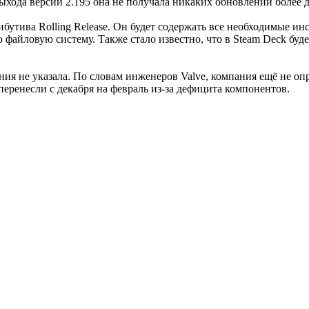
ыхода версии 2.195 она не получала никаких обновлений более д
бутива Rolling Release. Он будет содержать все необходимые ин
 файловую систему. Также стало известно, что в Steam Deck буд
ия не указала. По словам инженеров Valve, компания ещё не оп
перенесли с декабря на февраль из-за дефицита компонентов.