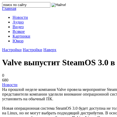
Главная
Новости
Аудио
Видео
Всякое
Картинки
Юмор
Настройки
Настройки
Наверх
Valve выпустит SteamOS 3.0 в
0
680
Новости
На прошлой неделе компания Valve провела мероприятие Steamw
представители компании уделили внимание операционной систе
установить на обычный ПК.
Новая операционная система SteamOS 3.0 будет доступна не тол
на Linux, но не могут выбрать подходящий дистрибутив. В осн