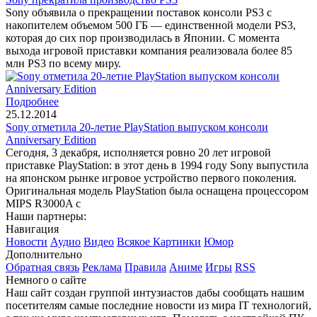
Sony объявила о прекращении поставок консоли PS3 с
накопителем объемом 500 ГБ — единственной модели PS3,
которая до сих пор производилась в Японии. С момента
выхода игровой приставки компания реализовала более 85
млн PS3 по всему миру.
Подробнее
25.12.2014
Sony отметила 20-летие PlayStation выпуском консоли
Anniversary Edition
Сегодня, 3 декабря, исполняется ровно 20 лет игровой
приставке PlayStation: в этот день в 1994 году Sony выпустила
на японском рынке игровое устройство первого поколения.
Оригинальная модель PlayStation была оснащена процессором
MIPS R3000A с
Наши партнеры:
Навигация
Новости
Аудио
Видео
Всякое
Картинки
Юмор
Дополнительно
Обратная связь
Реклама
Правила
Аниме
Игры
RSS
Немного о сайте
Наш сайт создан группой интузиастов дабы сообщать нашим
посетителям самые последние новости из мира IT технологий,