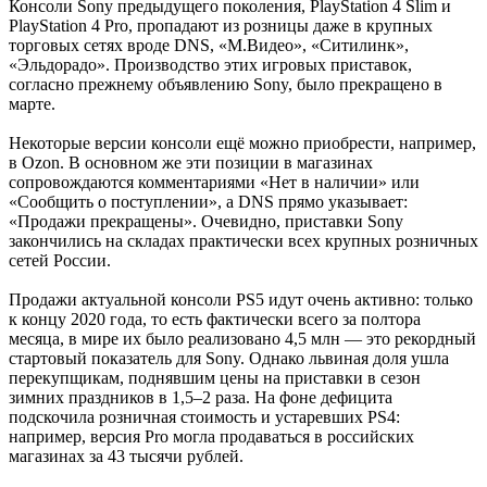
Консоли Sony предыдущего поколения, PlayStation 4 Slim и
PlayStation 4 Pro, пропадают из розницы даже в крупных
торговых сетях вроде DNS, «М.Видео», «Ситилинк»,
«Эльдорадо». Производство этих игровых приставок,
согласно прежнему объявлению Sony, было прекращено в
марте.
Некоторые версии консоли ещё можно приобрести, например,
в Ozon. В основном же эти позиции в магазинах
сопровождаются комментариями «Нет в наличии» или
«Сообщить о поступлении», а DNS прямо указывает:
«Продажи прекращены». Очевидно, приставки Sony
закончились на складах практически всех крупных розничных
сетей России.
Продажи актуальной консоли PS5 идут очень активно: только
к концу 2020 года, то есть фактически всего за полтора
месяца, в мире их было реализовано 4,5 млн — это рекордный
стартовый показатель для Sony. Однако львиная доля ушла
перекупщикам, поднявшим цены на приставки в сезон
зимних праздников в 1,5–2 раза. На фоне дефицита
подскочила розничная стоимость и устаревших PS4:
например, версия Pro могла продаваться в российских
магазинах за 43 тысячи рублей.