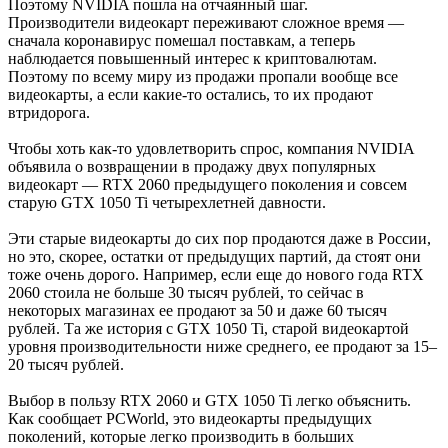
Поэтому NVIDIA пошла на отчаянный шаг.
Производители видеокарт переживают сложное время —
сначала коронавирус помешал поставкам, а теперь
наблюдается повышенный интерес к криптовалютам.
Поэтому по всему миру из продажи пропали вообще все
видеокарты, а если какие-то остались, то их продают
втридорога.
Чтобы хоть как-то удовлетворить спрос, компания NVIDIA
объявила о возвращении в продажу двух популярных
видеокарт — RTX 2060 предыдущего поколения и совсем
старую GTX 1050 Ti четырехлетней давности.
Эти старые видеокарты до сих пор продаются даже в России,
но это, скорее, остатки от предыдущих партий, да стоят они
тоже очень дорого. Например, если еще до нового года RTX
2060 стоила не больше 30 тысяч рублей, то сейчас в
некоторых магазинах ее продают за 50 и даже 60 тысяч
рублей. Та же история с GTX 1050 Ti, старой видеокартой
уровня производительности ниже среднего, ее продают за 15–
20 тысяч рублей.
Выбор в пользу RTX 2060 и GTX 1050 Ti легко объяснить.
Как сообщает PCWorld, это видеокарты предыдущих
поколений, которые легко производить в больших