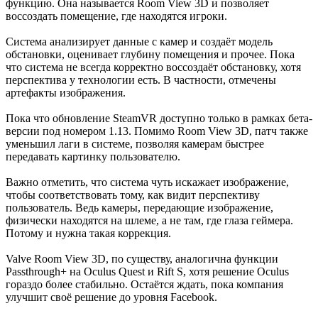
функцию. Она называется Room View 3D и позволяет
воссоздать помещение, где находятся игроки.
Система анализирует данные с камер и создаёт модель
обстановки, оценивает глубину помещения и прочее. Пока
что система не всегда корректно воссоздаёт обстановку, хотя
перспектива у технологии есть. В частности, отмечены
артефакты изображения.
Пока что обновление SteamVR доступно только в рамках бета-
версии под номером 1.13. Помимо Room View 3D, патч также
уменьшил лаги в системе, позволяя камерам быстрее
передавать картинку пользователю.
Важно отметить, что система чуть искажает изображение,
чтобы соответствовать тому, как видит перспективу
пользователь. Ведь камеры, передающие изображение,
физически находятся на шлеме, а не там, где глаза геймера.
Потому и нужна такая коррекция.
Valve Room View 3D, по существу, аналогична функции
Passthrough+ на Oculus Quest и Rift S, хотя решение Oculus
гораздо более стабильно. Остаётся ждать, пока компания
улучшит своё решение до уровня Facebook.