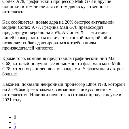
Cortex-A78, графический процессор Mali-G78 и другие
новинки, в том числе для систем для искусственного
интеллекта.
Как сообщается, новые ядра на 20% быстрее актуальной
модели Cortex-A77. Графика Mali-G78 превосходит
предыдущую версию на 25%. А Cortex-X — это новая
линейка ядер, которая отличается тонкой настройкой и
позволяет гибко адаптироваться к требованиям
производителей чипсетов.
Кроме того, компания представила графический чип Mali-
G68, который получил все возможности флагманского Mali-
G78, хотя и ограничен восемью ядрами. У флагмана их втрое
больше.
Наконец, показали нейронный процессор Ethos-N78, который
на 25 % быстрее в задачах, связанные с искусственным
интеллектом. Новинки появятся в готовых продуктах уже в
2021 году.
0
1
2