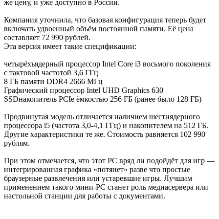
же цену, и уже доступно в России.
Компания уточнила, что базовая конфигурация теперь будет
включать удвоенный объём постоянной памяти. Её цена
составляет 72 990 рублей.
Эта версия имеет такие спецификации:
четырёхъядерный процессор Intel Core i3 восьмого поколения
с тактовой частотой 3,6 ГГц
8 ГБ памяти DDR4 2666 МГц
Графический процессор Intel UHD Graphics 630
SSDнакопитель PCIe ёмкостью 256 ГБ (ранее было 128 ГБ)
Продвинутая модель отличается наличием шестиядерного
процессора i5 (частота 3,0-4,1 ГГц) и накопителем на 512 ГБ.
Другие характеристики те же. Стоимость равняется 102 990
рублям.
При этом отмечается, что этот PC вряд ли подойдёт для игр —
интегрированная графика «потянет» разве что простые
браузерные развлечения или устаревшие игры. Лучшим
применением такого мини-PC станет роль медиасервера или
настольной станции для работы с документами.