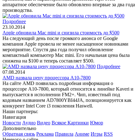
аппаратное обеспечение было обновлено впервые за два года
производства.
Подробнее
23.10.2014
Apple обновила Mac mini и снизила стоимость до $500
На следующий день после громкого анонса от Google
компания Apple провела не менее насыщенное новинками
мероприятие. Спустя два года получил обновление
компактный компьютер Mac mini. Его начальная цена была
снижена на $100 и теперь составляет $500.
Подробнее
07.08.2014
AMD назвала цену процессора A10-7800
На сайте AMD появилась подробная информация о
процессоре A10-7800, который относится к линейке Kaveri и
выпускается в исполнении FM2+. Чип, известный под
кодовым названием AD7800YBI44JA, позиционируется как
конкурент Intel Core i3 поколения Haswell.
Наши партнеры:
Навигация
Новости
Аудио
Видео
Всякое
Картинки
Юмор
Дополнительно
Обратная связь
Реклама
Правила
Аниме
Игры
RSS
Немного о сайте