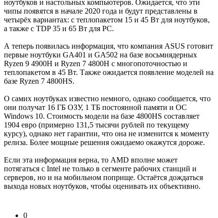
ноутбуков и настольных компьютеров. Ожидается, что эти
чипы появятся в начале 2020 года и будут представлены в
четырёх вариантах: с теплопакетом 15 и 45 Вт для ноутбуков,
а также с TDP 35 и 65 Вт для PC.
А теперь появилась информация, что компания ASUS готовит
первые ноутбуки GA401 и GA502 на базе восьмиядерных
Ryzen 9 4900H и Ryzen 7 4800H с многопоточностью и
теплопакетом в 45 Вт. Также ожидается появление моделей на
базе Ryzen 7 4800HS.
О самих ноутбуках известно немного, однако сообщается, что
они получат 16 ГБ ОЗУ, 1 ТБ постоянной памяти и ОС
Windows 10. Стоимость модели на базе 4800HS составляет
1904 евро (примерно 131,5 тысячи рублей по текущему
курсу), однако нет гарантии, что она не изменится к моменту
релиза. Более мощные решения ожидаемо окажутся дороже.
Если эта информация верна, то AMD вполне может
потягаться с Intel не только в сегменте рабочих станций и
серверов, но и на мобильном поприще. Остаётся дождаться
выхода новых ноутбуков, чтобы оценивать их объективно.
0