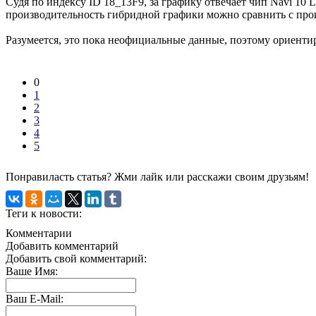
Судя по индексу ID 18_13F9, за графику отвечает чип Navi 10 Li
производительность гибридной графики можно сравнить с пр
Разумеется, это пока неофициальные данные, поэтому ориентир
0
1
2
3
4
5
Понравиласть статья? Жми лайк или расскажи своим друзьям!
Теги к новости:
Комментарии
Добавить комментарий
Добавить свой комментарий:
Ваше Имя:
Ваш E-Mail: