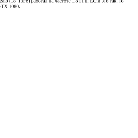
lo (18_13F8) работал на частоте 1,8 ГГц. Если это так, то
GTX 1080.