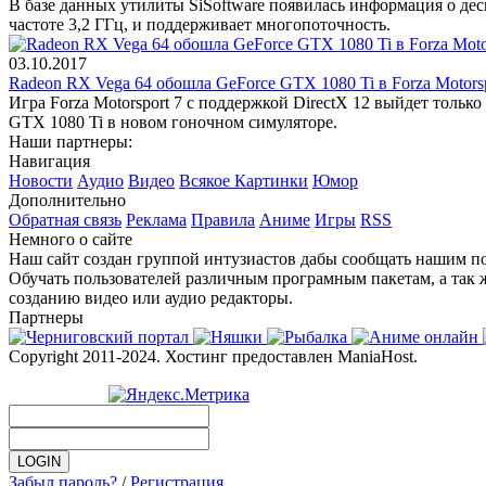
В базе данных утилиты SiSoftware появилась информация о дес
частоте 3,2 ГГц, и поддерживает многопоточность.
03.10.2017
Radeon RX Vega 64 обошла GeForce GTX 1080 Ti в Forza Motorsp
Игра Forza Motorsport 7 с поддержкой DirectX 12 выйдет тольк
GTX 1080 Ti в новом гоночном симуляторе.
Наши партнеры:
Навигация
Новости
Аудио
Видео
Всякое
Картинки
Юмор
Дополнительно
Обратная связь
Реклама
Правила
Аниме
Игры
RSS
Немного о сайте
Наш сайт создан группой интузиастов дабы сообщать нашим по
Обучать пользователей различным програмным пакетам, а так 
созданию видео или аудио редакторы.
Партнеры
Copyright 2011-2024. Хостинг предоставлен ManiaHost.
Забыл пароль?
/
Регистрация