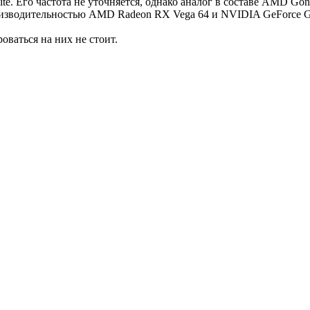
te. Его частота не уточняется, однако аналог в составе AMD Gonza
оизводительностью AMD Radeon RX Vega 64 и NVIDIA GeForce 
оваться на них не стоит.