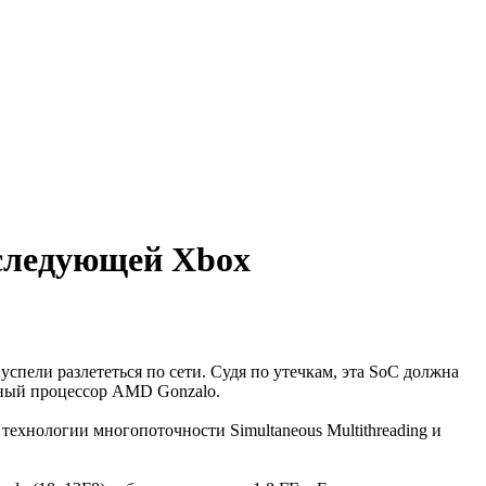
 следующей Xbox
спели разлететься по сети. Судя по утечкам, эта SoC должна
идный процессор AMD Gonzalo.
ехнологии многопоточности Simultaneous Multithreading и