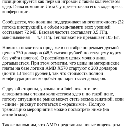
позиционируется как первый игровой с таким количеством
ядер. Глава компании Лиза Су презентовала его в ходе пресс-
конференции.
Сообщается, что новинка поддерживает многопоточность (32
потока инструкций), а объём кэш-памяти всех уровней
составляет 72 МБ. Базовая частота составляет 3,5 ГГц,
максимальная — 4,7 ГГц. Теплопакет не превышает 105 Вт.
Новинка появится в продаже в сентябре по рекомендуемой
цене в 750 долларов (48,5 тысячи рублей по текущему курсу
без учёта налогов). О российских ценах можно лишь
догадываться. При этом отметим, что цены на материнские
платы на базе логики AMD X570 стартуют с 200 долларов
(почти 13 тысяч рублей), так что стоимость полной
конфигурации легко добьёт до пары тысяч долларов.
С другой стороны, у компании Intel пока что нет
альтернативы с таким количеством ядер и по такой цене,
потому ситуация на рынке может стать весьма занятной, если
«синие» рискнут потягаться с «красными». Полную
трансляцию мероприятия можно посмотреть ниже (на
английском).
Также напомним, что AMD представила новые видеокарты