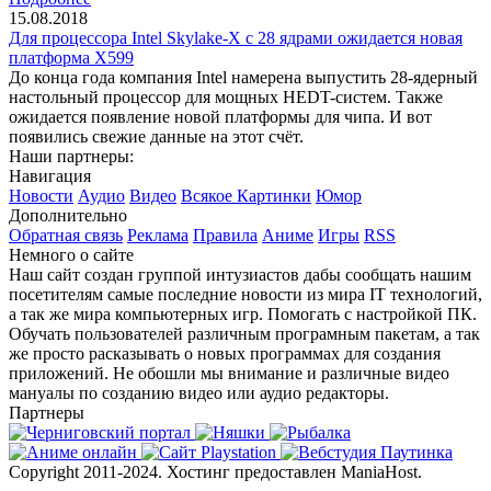
15.08.2018
Для процессора Intel Skylake-X с 28 ядрами ожидается новая
платформа X599
До конца года компания Intel намерена выпустить 28-ядерный
настольный процессор для мощных HEDT-систем. Также
ожидается появление новой платформы для чипа. И вот
появились свежие данные на этот счёт.
Наши партнеры:
Навигация
Новости
Аудио
Видео
Всякое
Картинки
Юмор
Дополнительно
Обратная связь
Реклама
Правила
Аниме
Игры
RSS
Немного о сайте
Наш сайт создан группой интузиастов дабы сообщать нашим
посетителям самые последние новости из мира IT технологий,
а так же мира компьютерных игр. Помогать с настройкой ПК.
Обучать пользователей различным програмным пакетам, а так
же просто расказывать о новых программах для создания
приложений. Не обошли мы внимание и различные видео
мануалы по созданию видео или аудио редакторы.
Партнеры
Copyright 2011-2024. Хостинг предоставлен ManiaHost.