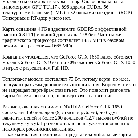
моделью на базе архитектуры Turing. Она основана на 12-
нанометроом GPU TU117 с 896 ядрами CUDA, 56
текстурными блоками (TMU) и 32 блоками блендинга (ROP).
Тензорных и RT-ядер у него нет.
Карта оснащена 4 ГБ видеопамяти GDDR5 с эффективной
частотой 8 ГГЦ и шиной данных на 128 бит. Частота же
графического процессора составляет 1485 МГц в базовом
режиме, а в разгоне — 1665 МГц.
Компания утверждает, что GeForce GTX 1650 вдвое обгоняет
модель GeForce GTX 950 и на 70% быстрее GeForce GTX 1050
в играх с разрешением Full HD.
Теплопакет модели составляет 75 Вт, потому карта, по идее,
не нужны разъёмы дополнительного питания. Впрочем, никто
не запрещает партнёрам ставить их. Это позволит разгонять
карты более агрессивно, не оглядываясь на питание.
Рекомендованная стоимость NVIDIA GeForce GTX 1650
составляет 150 долларов (9,5 тысячи рублей), но будут
варианты ценой и более 200 долларов (12,7 тысячи рублей по
текущему курсу). Примерно такие цены уже установлены в
некоторых российских магазинах.
Также компания представила представила мобильные карты