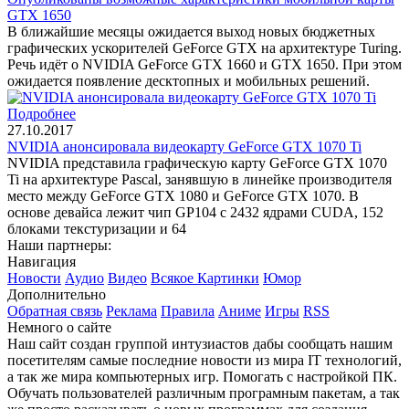
GTX 1650
В ближайшие месяцы ожидается выход новых бюджетных
графических ускорителей GeForce GTX на архитектуре Turing.
Речь идёт о NVIDIA GeForce GTX 1660 и GTX 1650. При этом
ожидается появление десктопных и мобильных решений.
Подробнее
27.10.2017
NVIDIA анонсировала видеокарту GeForce GTX 1070 Ti
NVIDIA представила графическую карту GeForce GTX 1070
Ti на архитектуре Pascal, занявшую в линейке производителя
место между GeForce GTX 1080 и GeForce GTX 1070. В
основе девайса лежит чип GP104 с 2432 ядрами CUDA, 152
блоками текстуризации и 64
Наши партнеры:
Навигация
Новости
Аудио
Видео
Всякое
Картинки
Юмор
Дополнительно
Обратная связь
Реклама
Правила
Аниме
Игры
RSS
Немного о сайте
Наш сайт создан группой интузиастов дабы сообщать нашим
посетителям самые последние новости из мира IT технологий,
а так же мира компьютерных игр. Помогать с настройкой ПК.
Обучать пользователей различным програмным пакетам, а так