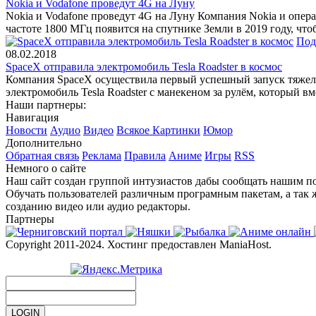
Nokia и Vodafone проведут 4G на Луну
Nokia и Vodafone проведут 4G на Луну Компания Nokia и опера
частоте 1800 МГц появится на спутнике Земли в 2019 году, что
Под
08.02.2018
SpaceX отправила электромобиль Tesla Roadster в космос
Компания SpaceX осуществила первый успешный запуск тяжело
электромобиль Tesla Roadster с манекеном за рулём, который в
Наши партнеры:
Навигация
Новости
Аудио
Видео
Всякое
Картинки
Юмор
Дополнительно
Обратная связь
Реклама
Правила
Аниме
Игры
RSS
Немного о сайте
Наш сайт создан группой интузиастов дабы сообщать нашим по
Обучать пользователей различным програмным пакетам, а так 
созданию видео или аудио редакторы.
Партнеры
Copyright 2011-2024. Хостинг предоставлен ManiaHost.