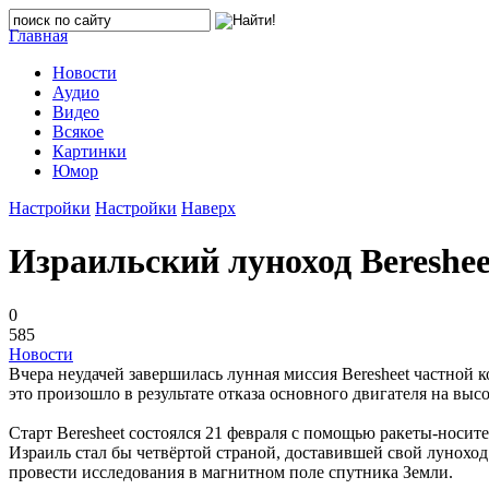
Главная
Новости
Аудио
Видео
Всякое
Картинки
Юмор
Настройки
Настройки
Наверх
Израильский луноход Bereshee
0
585
Новости
Вчера неудачей завершилась лунная миссия Beresheet частной 
это произошло в результате отказа основного двигателя на вы
Старт Beresheet состоялся 21 февраля с помощью ракеты-носи
Израиль стал бы четвёртой страной, доставившей свой луноход
провести исследования в магнитном поле спутника Земли.