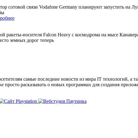
тор сотовой связи Vodafone Germany планируют запустить на Лун
бы
робнее
й ракеты-носителя Falcon Heavy с космодрома на мысе Канавер
место земных дорог теперь
сетителям самые последние новости из мира IT технологий, а т
же просто расказывать о новых программах для создания прило