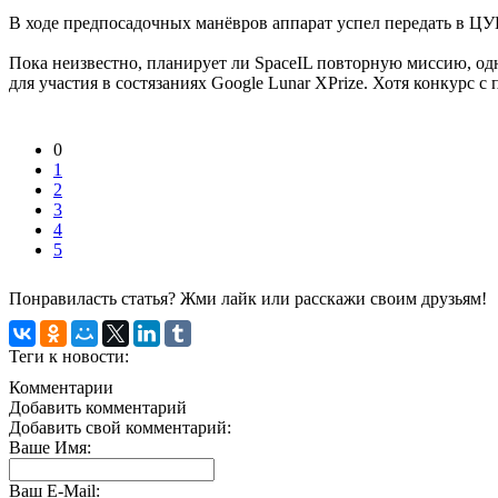
В ходе предпосадочных манёвров аппарат успел передать в ЦУП
Пока неизвестно, планирует ли SpaceIL повторную миссию, одна
для участия в состязаниях Google Lunar XPrize. Хотя конкурс с
0
1
2
3
4
5
Понравиласть статья? Жми лайк или расскажи своим друзьям!
Теги к новости:
Комментарии
Добавить комментарий
Добавить свой комментарий:
Ваше Имя:
Ваш E-Mail: