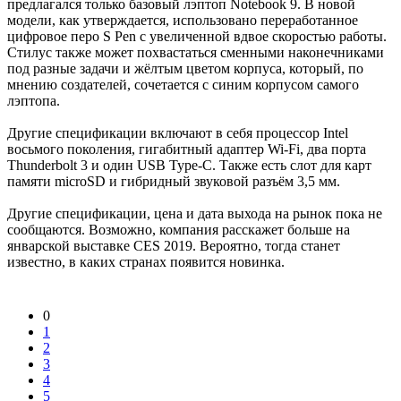
предлагался только базовый лэптоп Notebook 9. В новой
модели, как утверждается, использовано переработанное
цифровое перо S Pen с увеличенной вдвое скоростью работы.
Стилус также может похвастаться сменными наконечниками
под разные задачи и жёлтым цветом корпуса, который, по
мнению создателей, сочетается с синим корпусом самого
лэптопа.
Другие спецификации включают в себя процессор Intel
восьмого поколения, гигабитный адаптер Wi-Fi, два порта
Thunderbolt 3 и один USB Type-C. Также есть слот для карт
памяти microSD и гибридный звуковой разъём 3,5 мм.
Другие спецификации, цена и дата выхода на рынок пока не
сообщаются. Возможно, компания расскажет больше на
январской выставке CES 2019. Вероятно, тогда станет
известно, в каких странах появится новинка.
0
1
2
3
4
5