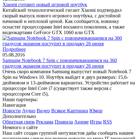
Xiaomi готовит новый игровой ноутбук
Китайский технологический гигант Xiaomi подтвердил
скорый выпуск нового игрового ноутбука, с достойной
начинкой и неплохой ценой. Как сообщается, новинку
оснастят процессорами Intel восьмого поколения, а также
видеокартами GeForce GTX 1060 или GTX
Подробнее
05.08.2016
Samsung Notebook 7 Spin с поворачивающимся на 360
градусов экраном поступит в продажу 26 июня
Очень скоро компания Samsung выпустит новый Notebook 7
Spin на Windows 10. Ноутбук выйдет в двух размерах: 15,6-
дюймовом и 13-дюймовом вариантах. Устройство работает на
процессоре Intel Core i7 (существует также версия с
процессором Core i5),
Наши партнеры:
Навигация
Новости
Аудио
Видео
Всякое
Картинки
Юмор
Дополнительно
Обратная связь
Реклама
Правила
Аниме
Игры
RSS
Немного о сайте
Наш сайт создан группой интузиастов дабы сообщать нашим
посетителям самые последние новости из мира IT технологий,