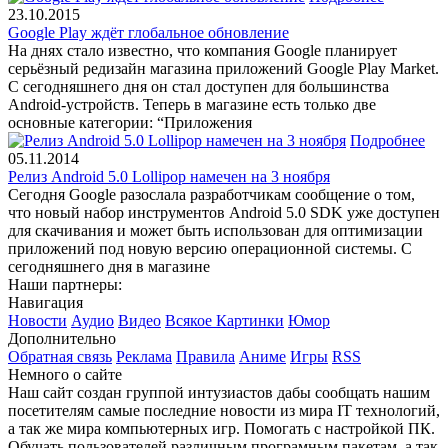
23.10.2015
Google Play ждёт глобальное обновление
На днях стало известно, что компания Google планирует
серьёзный редизайн магазина приложений Google Play Market.
С сегодняшнего дня он стал доступен для большинства
Android-устройств. Теперь в магазине есть только две
основные категории: “Приложения
Подробнее
05.11.2014
Релиз Android 5.0 Lollipop намечен на 3 ноября
Сегодня Google разослала разработчикам сообщение о том,
что новый набор инструментов Android 5.0 SDK уже доступен
для скачивания и может быть использован для оптимизации
приложений под новую версию операционной системы. С
сегодняшнего дня в магазине
Наши партнеры:
Навигация
Новости
Аудио
Видео
Всякое
Картинки
Юмор
Дополнительно
Обратная связь
Реклама
Правила
Аниме
Игры
RSS
Немного о сайте
Наш сайт создан группой интузиастов дабы сообщать нашим
посетителям самые последние новости из мира IT технологий,
а так же мира компьютерных игр. Помогать с настройкой ПК.
Обучать пользователей различным програмным пакетам, а так