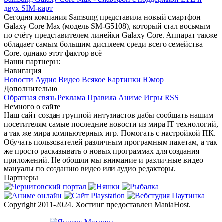
двух SIM-карт
Сегодня компания Samsung представила новый смартфон
Galaxy Core Max (модель SM-G5108), который стал восьмым
по счёту представителем линейки Galaxy Core. Аппарат также
обладает самым большим дисплеем среди всего семейства
Core, однако этот фактор всё
Наши партнеры:
Навигация
Новости
Аудио
Видео
Всякое
Картинки
Юмор
Дополнительно
Обратная связь
Реклама
Правила
Аниме
Игры
RSS
Немного о сайте
Наш сайт создан группой интузиастов дабы сообщать нашим
посетителям самые последние новости из мира IT технологий,
а так же мира компьютерных игр. Помогать с настройкой ПК.
Обучать пользователей различным програмным пакетам, а так
же просто расказывать о новых программах для создания
приложений. Не обошли мы внимание и различные видео
мануалы по созданию видео или аудио редакторы.
Партнеры
Copyright 2011-2024. Хостинг предоставлен ManiaHost.