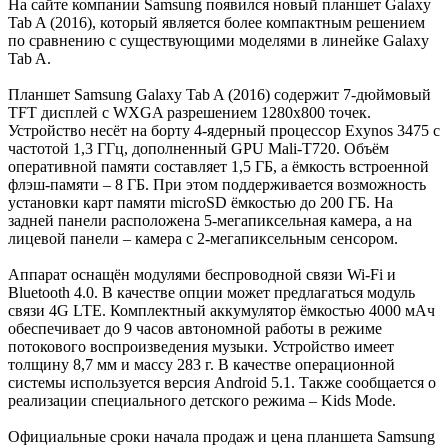
На сайте компании Samsung появился новый планшет Galaxy
Tab A (2016), который является более компактным решением
по сравнению с существующими моделями в линейке Galaxy
Tab A.
Планшет Samsung Galaxy Tab A (2016) содержит 7-дюймовый
TFT дисплей с WXGA разрешением 1280х800 точек.
Устройство несёт на борту 4-ядерный процессор Exynos 3475 с
частотой 1,3 ГГц, дополненный GPU Mali-T720. Объём
оперативной памяти составляет 1,5 ГБ, а ёмкость встроенной
флэш-памяти – 8 ГБ. При этом поддерживается возможность
установки карт памяти microSD ёмкостью до 200 ГБ. На
задней панели расположена 5-мегапиксельная камера, а на
лицевой панели – камера с 2-мегапиксельным сенсором.
Аппарат оснащён модулями беспроводной связи Wi-Fi и
Bluetooth 4.0. В качестве опции может предлагаться модуль
связи 4G LTE. Комплектный аккумулятор ёмкостью 4000 мАч
обеспечивает до 9 часов автономной работы в режиме
потокового воспроизведения музыки. Устройство имеет
толщину 8,7 мм и массу 283 г. В качестве операционной
системы используется версия Android 5.1. Также сообщается о
реализации специального детского режима – Kids Mode.
Официальные сроки начала продаж и цена планшета Samsung