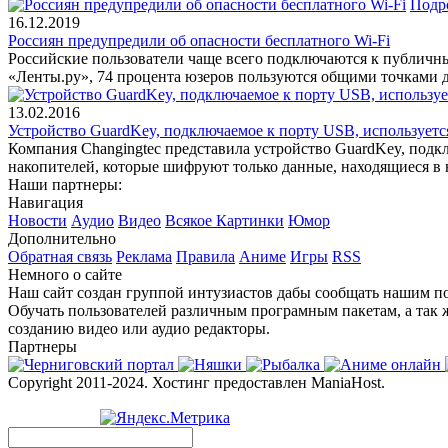
Подр
16.12.2019
Россиян предупредили об опасности бесплатного Wi-Fi
Российские пользователи чаще всего подключаются к публичным
«Ленты.ру», 74 процента юзеров пользуются общими точками д
13.02.2016
Устройство GuardKey, подключаемое к порту USB, использует
Компания Changingtec представила устройство GuardKey, подк
накопителей, которые шифруют только данные, находящиеся в 
Наши партнеры:
Навигация
Новости
Аудио
Видео
Всякое
Картинки
Юмор
Дополнительно
Обратная связь
Реклама
Правила
Аниме
Игры
RSS
Немного о сайте
Наш сайт создан группой интузиастов дабы сообщать нашим по
Обучать пользователей различным програмным пакетам, а так 
созданию видео или аудио редакторы.
Партнеры
Copyright 2011-2024. Хостинг предоставлен ManiaHost.