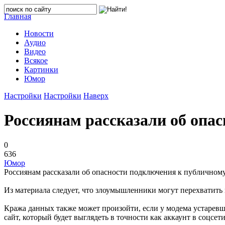
Главная
Новости
Аудио
Видео
Всякое
Картинки
Юмор
Настройки
Настройки
Наверх
Россиянам рассказали об опа
0
636
Юмор
Россиянам рассказали об опасности подключения к публичному
Из материала следует, что злоумышленники могут перехватить ва
Кража данных также может произойти, если у модема устарев
сайт, который будет выглядеть в точности как аккаунт в соцсе