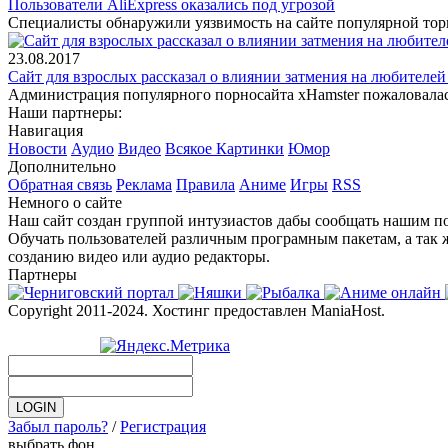
Пользователи AliExpress оказались под угрозой
Специалисты обнаружили уязвимость на сайте популярной торгов
23.08.2017
Сайт для взрослых рассказал о влиянии затмения на любителей
Администрация популярного порносайта xHamster пожаловалась
Наши партнеры:
Навигация
Новости
Аудио
Видео
Всякое
Картинки
Юмор
Дополнительно
Обратная связь
Реклама
Правила
Аниме
Игры
RSS
Немного о сайте
Наш сайт создан группой интузиастов дабы сообщать нашим по
Обучать пользователей различным програмным пакетам, а так 
созданию видео или аудио редакторы.
Партнеры
Copyright 2011-2024. Хостинг предоставлен ManiaHost.
Забыл пароль?
/
Регистрация
выбрать фон