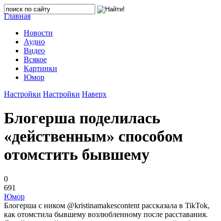
Главная
Новости
Аудио
Видео
Всякое
Картинки
Юмор
Настройки
Настройки
Наверх
Блогерша поделилась
«действенным» способом
отомстить бывшему
0
691
Юмор
Блогерша с ником @kristinamakescontent рассказала в TikTok,
как отомстила бывшему возлюбленному после расставания.