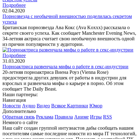
Подробнее
02.04.2020
Порнозвезда с необычной внешностью поделилась секретом
успеха
Британская порнозвезда Ава Кокс (Ava Koxxx) рассказала о
секрете своего успеха. Как сообщает Manchester Evening News,
34-летняя актриса считает свою необычную внешность одной
из причин популярности у аудитории.
Подробнее
31.03.2020
Порноактриса развенчала мифы о работе в секс-индустрии
20-летняя порноактриса Виена Роуз (Vienna Rose)
предостерегла других девушек от работы в индустрии для
взрослых и развенчала мифы о карьере в порно. Об этом
сообщает The Daily Beast.
Наши партнеры:
Навигация
Новости
Аудио
Видео
Всякое
Картинки
Юмор
Дополнительно
Обратная связь
Реклама
Правила
Аниме
Игры
RSS
Немного о сайте
Наш сайт создан группой интузиастов дабы сообщать нашим
посетителям самые последние новости из мира IT технологий,