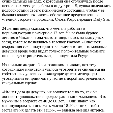
суицидальных мыслях, с которыми она столкнулась после
нескольких месяцев работы в индустрии. Девушка поделилась
подробностями своего психического состояния, чтобы у ее
бывших коллег появилось собственное представление о
«темной стороне» профессии. Слова Роудс передает Daily Star.
24-летняя звезда сказала, что мечтала работать в
порноиндустрии примерно с 12 лет. У нее было бурное
детство в Чикаго, и она часто заглядывалась на гламурных
звезд, которые появлялись в телешоу Playboy. «Опасность
очарования секс-индустрии заключается в том, что молодые
девушки вроде меня видят только положительные моменты,
но не видят отрицательные», — подметила Роудс.
Изначально актриса была «слишком наивна», поэтому
сотрудникам индустрии удалось уговорить ее сниматься на
собственных условиях: «жаждущие денег» менеджеры
уговаривали ее принимать участие в порой экстремальных
сексуальных сценах.
«Им нет дела до девушек, их волнует только то, как бы
доставить удовольствие продюсерам и кинокомпаниям. Это
мужчины в возрасте от 40 до 60 лет… Они знают, как
манипулировать и искажать мысли 18-20 летних, чтобы
заставить их делать эти вещи», — заявила бывшая актриса.