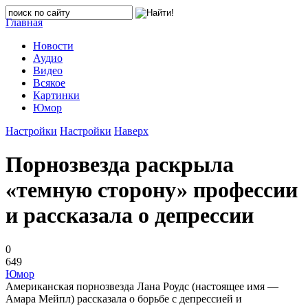
Главная
Новости
Аудио
Видео
Всякое
Картинки
Юмор
Настройки
Настройки
Наверх
Порнозвезда раскрыла
«темную сторону» профессии
и рассказала о депрессии
0
649
Юмор
Американская порнозвезда Лана Роудс (настоящее имя —
Амара Мейпл) рассказала о борьбе с депрессией и