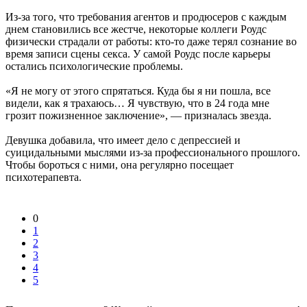
Из-за того, что требования агентов и продюсеров с каждым
днем становились все жестче, некоторые коллеги Роудс
физически страдали от работы: кто-то даже терял сознание во
время записи сцены секса. У самой Роудс после карьеры
остались психологические проблемы.
«Я не могу от этого спрятаться. Куда бы я ни пошла, все
видели, как я трахаюсь… Я чувствую, что в 24 года мне
грозит пожизненное заключение», — призналась звезда.
Девушка добавила, что имеет дело с депрессией и
суицидальными мыслями из-за профессионального прошлого.
Чтобы бороться с ними, она регулярно посещает
психотерапевта.
0
1
2
3
4
5