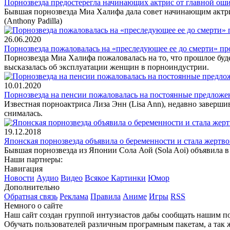
Порнозвезда предостерегла начинающих актрис от главной ош
Бывшая порнозвезда Миа Халифа дала совет начинающим актрис
(Anthony Padilla)
26.06.2020
Порнозвезда пожаловалась на «преследующее ее до смерти» п
Порнозвезда Миа Халифа пожаловалась на то, что прошлое буде
высказалась об эксплуатации женщин в порноиндустрии.
10.01.2020
Порнозвезда на пенсии пожаловалась на постоянные предложен
Известная порноактриса Лиза Энн (Lisa Ann), недавно заверши
снималась.
19.12.2018
Японская порнозвезда объявила о беременности и стала жертво
Бывшая порнозвезда из Японии Сола Аой (Sola Aoi) объявила в
Наши партнеры:
Навигация
Новости
Аудио
Видео
Всякое
Картинки
Юмор
Дополнительно
Обратная связь
Реклама
Правила
Аниме
Игры
RSS
Немного о сайте
Наш сайт создан группой интузиастов дабы сообщать нашим по
Обучать пользователей различным програмным пакетам, а так 