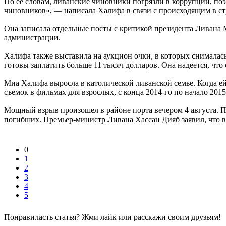
По ее словам, ливанские чиновники погрязли в коррупции, поэ
чиновников», — написала Халифа в связи с происходящим в ст
Она записала отдельные посты с критикой президента Ливана 
администрации.
Халифа также выставила на аукцион очки, в которых снималась
готовы заплатить больше 11 тысяч долларов. Она надеется, что 
Миа Халифа выросла в католической ливанской семье. Когда ей
съемок в фильмах для взрослых, с конца 2014-го по начало 20
Мощный взрыв произошел в районе порта вечером 4 августа. П
погибших. Премьер-министр Ливана Хассан Дияб заявил, что вз
0
1
2
3
4
5
Понравиласть статья? Жми лайк или расскажи своим друзьям!