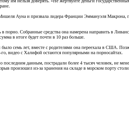
тому им нельзя доверять. «Не жертвуйте деньги государственным
ране.
Мишеля Ауна и призвала лидера Франции Эммануэля Макрона, по
 в порно. Собранные средства она намерена направить в Ливанс
сумма в итоге будет почти в 10 раз больше.
 было семь лет, вместе с родителями она переехала в США. Поз
15-го, видео с Халифой остаются популярными на порносайтах.
о последним данным, пострадали более 4 тысяч человек, не мен
рыв произошел из-за хранения на складе в морском порту столи