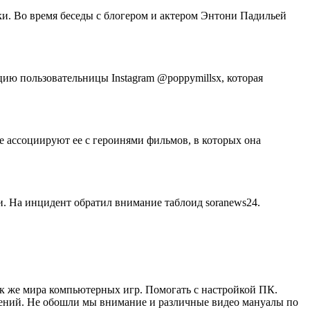
и. Во время беседы с блогером и актером Энтони Падильей
цию пользовательницы Instagram @poppymillsx, которая
е ассоциируют ее с героинями фильмов, в которых она
ли. На инцидент обратил внимание таблоид soranews24.
ак же мира компьютерных игр. Помогать с настройкой ПК.
жений. Не обошли мы внимание и различные видео мануалы по