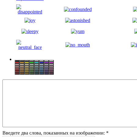
Введите два слова, показанных на изображении:
*