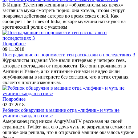
В Индии 32-летняя женщина в «образовательных целях»
заставила мужа смотреть порно: она хотела, чтобы супруг
подражал действиям актеров во время секса с ней. Как
сообщает The Times of India, вскоре мужчина наткнулся на
эротический ролик с участием
Подробнее
09.11.2018
Пострадавшие от порномести геи рассказали о последствиях 3
Журналисты издания Vice взяли интервью у четырех геев,
которые пострадали от порномести. Все они проживают в
Англии и Уэльсе, а их интимные снимки и видео были
опубликованы в интернете без согласия, что в этих странах
является противозаконным.
Подробнее
02.07.2018
Ребенок обнаружил в машине отца «лифчик» и чуть не
учинил скандал в семье
Американец под ником AngryManTV рассказал на своей
странице в Twitter, как его дочь чуть не разрушила семью: по
ошибке она решила, что в отцовской машине оказалось чужое
белье.