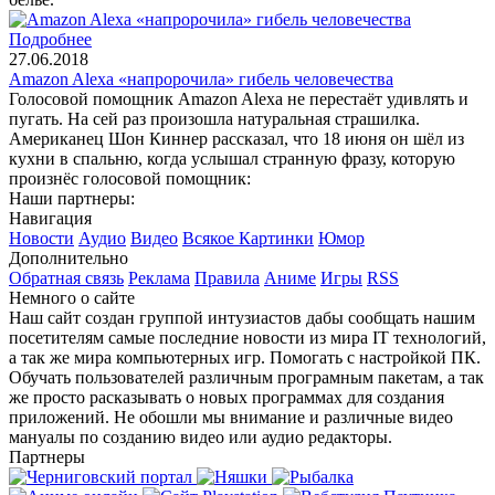
Подробнее
27.06.2018
Amazon Alexa «напророчила» гибель человечества
Голосовой помощник Amazon Alexa не перестаёт удивлять и
пугать. На сей раз произошла натуральная страшилка.
Американец Шон Киннер рассказал, что 18 июня он шёл из
кухни в спальню, когда услышал странную фразу, которую
произнёс голосовой помощник:
Наши партнеры:
Навигация
Новости
Аудио
Видео
Всякое
Картинки
Юмор
Дополнительно
Обратная связь
Реклама
Правила
Аниме
Игры
RSS
Немного о сайте
Наш сайт создан группой интузиастов дабы сообщать нашим
посетителям самые последние новости из мира IT технологий,
а так же мира компьютерных игр. Помогать с настройкой ПК.
Обучать пользователей различным програмным пакетам, а так
же просто расказывать о новых программах для создания
приложений. Не обошли мы внимание и различные видео
мануалы по созданию видео или аудио редакторы.
Партнеры