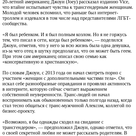
20-летний американец Джоуи (Joey) рассказал изданию Vice,
что втайне испытывает чувства к трансгендерным женщинам.
Молодой человек вспомнил, что раньше был интернет-
троллем и издевался в том числе над представителями ЛГБТ-
сообщества.
«Я был ребенком. И я был полным козлом. Но я не горжусь
тем, что писал в сети, когда был ребенком», — поделился
Джоуи, отметив, что у него за всю жизнь была одна девушка,
из-за чего отец в шутку предполагал, что он может быть геем.
При этом сам американец описал свою семью как
«консервативную и христианскую».
По словам Джоуи, с 2013 года он начал смотреть порно с
участием «женщин с дополнительными частями тела». Он
искал себе разнообразные оправдания и проявлял активность
в интернете, которую сейчас считает выражением
собственной неуверенности. Транс-людей он начал
воспринимать как обыкновенных только полгода назад, когда
стал тесно общаться с транс-мужчиной Алексом, коллегой по
бизнес-проекту.
«Возможно, я бы однажды сходил на свидание с
трансгендером», — предположил Джоуи, однако отметил, что
о своей секретной любви не может рассказать родителям. В