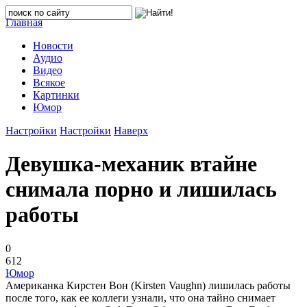
Главная
Новости
Аудио
Видео
Всякое
Картинки
Юмор
Настройки
Настройки
Наверх
Девушка-механик втайне
снимала порно и лишилась
работы
0
612
Юмор
Американка Кирстен Вон (Kirsten Vaughn) лишилась работы
после того, как ее коллеги узнали, что она тайно снимает