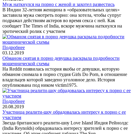
Муж наткнулся на порно с женой и захотел развестись
В Индии 32-летняя женщина в «образовательных целях»
заставила мужа смотреть порно: она хотела, чтобы супруг
подражал действиям актеров во время секса с ней. Как
сообщает The Times of India, вскоре мужчина наткнулся на
эротический ролик с участием
Подробнее
03.12.2019
Обманом снятая в порно девушка раскрыла подробности
мошеннической схемы
На Reddit появилась история якобы от девушки, которую
обманом снимала в порно студия Girls Do Porn, в отношение
владельцев которой заведено уголовное дело. История
опубликована под ником victim1975.
Подробнее
20.08.2019
Участница реалити-шоу обрадовалась интересу к порно с ее
участием
Звезда британского реалити-шоу Love Island Индия Рейнолдс
(India Reynolds) обрадовалась интересу зрителей к порно с ее
участием. Об этом сообщает таблоид The Sun.