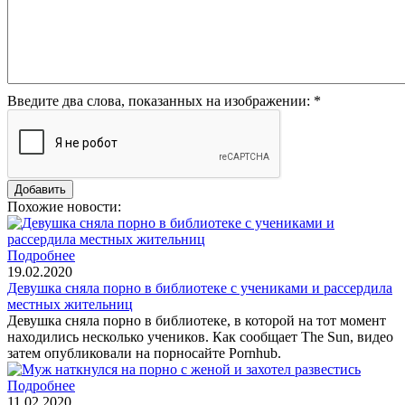
Введите два слова, показанных на изображении:
*
Похожие новости:
Подробнее
19.02.2020
Девушка сняла порно в библиотеке с учениками и рассердила
местных жительниц
Девушка сняла порно в библиотеке, в которой на тот момент
находились несколько учеников. Как сообщает The Sun, видео
затем опубликовали на порносайте Pornhub.
Подробнее
11.02.2020