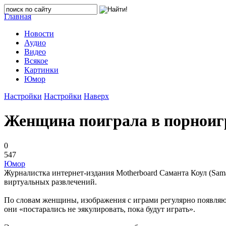
Главная
Новости
Аудио
Видео
Всякое
Картинки
Юмор
Настройки
Настройки
Наверх
Женщина поиграла в порноиг
0
547
Юмор
Журналистка интернет-издания Motherboard Саманта Коул (Sama
виртуальных развлечений.
По словам женщины, изображения с играми регулярно появляютс
они «постарались не эякулировать, пока будут играть».