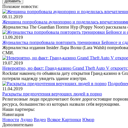
Похожие новости:
08.11.2019
Женщина попробовала аудиопорно и поделилась впечатлениям
Журналистка The Guardian Поппи Нур (Poppy Noor) рассказала 
13.09.2019
Журналистка попробовала повторить тренировки Бейонсе и сд
Журналистка издания Insider Лара Волш (Lara Walsh) попробова
СМИ.
19.07.2019
Невероятно, но факт: Гранд-казино Grand Theft Auto V откроет
Rockstar наконец-то объявила дату открытия Гранд-казино в Gra
потеряли надежду увидеть здание изнутри.
Подробне
11.04.2019
Раскрыты предпочтения верующих людей в порно
Религиозные люди предпочитают более дорогостоящие порновид
ресурса, большинство из которых назвали себя верующими.
Наши партнеры:
Навигация
Новости
Аудио
Видео
Всякое
Картинки
Юмор
Дополнительно