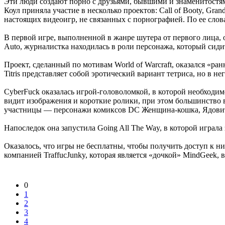
Эти люди создают порно с друзьями, бывшими и знаменитостям
Коул приняла участие в несколько проектов: Call of Booty, Gran
настоящих видеоигр, не связанных с порнографией. По ее слова
В первой игре, выполненной в жанре шутера от первого лица, 
Auto, журналистка находилась в роли персонажа, который сиди
Проект, сделанный по мотивам World of Warcraft, оказался «ра
Titris представляет собой эротический вариант тетриса, но в 
CyberFuck оказалась игрой-головоломкой, в которой необходимо
видит изображения и короткие ролики, при этом большинство в
участницы — персонажи комиксов DC Женщина-кошка, Ядови
Напоследок она запустила Going All The Way, в которой играла
Оказалось, что игры не бесплатны, чтобы получить доступ к н
компанией TraffucJunky, которая является «дочкой» MindGeek, 
0
1
2
3
4