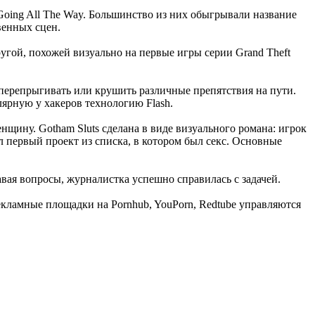
s и Going All The Way. Большинство из них обыгрывали название
венных сцен.
ругой, похожей визуально на первые игры серии Grand Theft
, перепрыгивать или крушить различные препятствия на пути.
улярную у хакеров технологию Flash.
нщину. Gotham Sluts сделана в виде визуального романа: игрок
л первый проект из списка, в котором был секс. Основные
авая вопросы, журналистка успешно справилась с задачей.
екламные площадки на Pornhub, YouPorn, Redtube управляются