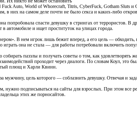
и. Их никто не может остановить
d Fuck Auto, World of Whorecraft, Titris, CyberFuck, Gotham Slut
м, в них на самом деле почти не было секса и каких-либо откро
она попробовала спасти девушку в стрингах от террористов. В д
т в автомобиле и ищет проституток на улицах города.
ннером». В нем игрок лишь бежит вперед, а его цель — обходить
него играть она не стала — для работы потребовали включить поп
 собирать паззлы и получать советы о том, как удовлетворять же
заимодействий проходит через диалоги. По словам Коул, это бы
тый плющ и Харли Квинн.
 за мужчину, цель которого — соблазнить девушку. Отвечая и зад
им, нужно подписываться на сайты для взрослых. При этом все р
владельца этих же порносайтов.