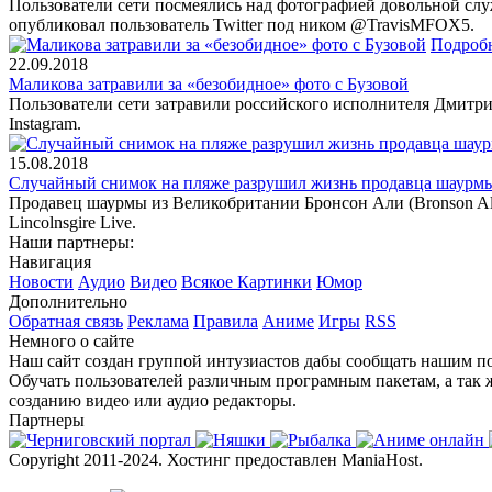
Пользователи сети посмеялись над фотографией довольной слу
опубликовал пользователь Twitter под ником @TravisMFOX5.
Подроб
22.09.2018
Маликова затравили за «безобидное» фото с Бузовой
Пользователи сети затравили российского исполнителя Дмитри
Instagram.
15.08.2018
Случайный снимок на пляже разрушил жизнь продавца шаурм
Продавец шаурмы из Великобритании Бронсон Али (Bronson Ali)
Lincolnsgire Live.
Наши партнеры:
Навигация
Новости
Аудио
Видео
Всякое
Картинки
Юмор
Дополнительно
Обратная связь
Реклама
Правила
Аниме
Игры
RSS
Немного о сайте
Наш сайт создан группой интузиастов дабы сообщать нашим по
Обучать пользователей различным програмным пакетам, а так 
созданию видео или аудио редакторы.
Партнеры
Copyright 2011-2024. Хостинг предоставлен ManiaHost.