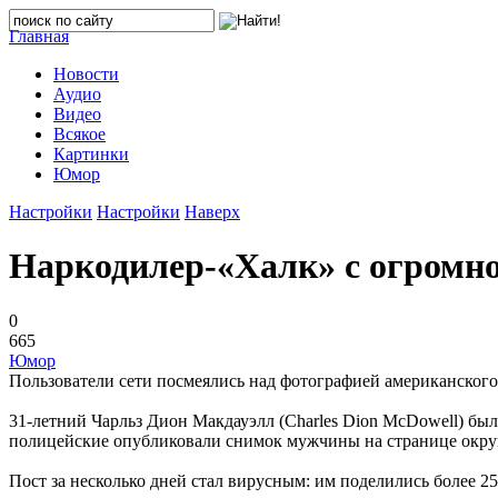
Главная
Новости
Аудио
Видео
Всякое
Картинки
Юмор
Настройки
Настройки
Наверх
Наркодилер-«Халк» с огромн
0
665
Юмор
Пользователи сети посмеялись над фотографией американского
31-летний Чарльз Дион Макдауэлл (Charles Dion McDowell) был
полицейские опубликовали снимок мужчины на странице округа
Пост за несколько дней стал вирусным: им поделились более 2