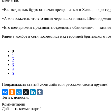
комиксов.
«Выглядит, как будто он начал превращаться в Халка, но рассе
«А мне кажется, что это пятая черепашка-ниндзя. Шеялянджел
«Его шее должны предъявить отдельные обвинения», — заявил
Ранее в ноябре в сети посмеялись над героиней британского то
0
1
2
3
4
5
Понравиласть статья? Жми лайк или расскажи своим друзьям!
Теги к новости:
Комментарии
Добавить комментарий