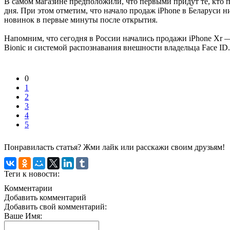
В самом магазине предположили, что первыми придут те, кто п
дня. При этом отметим, что начало продаж iPhone в Беларуси 
новинок в первые минуты после открытия.
Напомним, что сегодня в России начались продажи iPhone Xr
Bionic и системой распознавания внешности владельца Face ID.
0
1
2
3
4
5
Понравиласть статья? Жми лайк или расскажи своим друзьям!
Теги к новости:
Комментарии
Добавить комментарий
Добавить свой комментарий:
Ваше Имя: