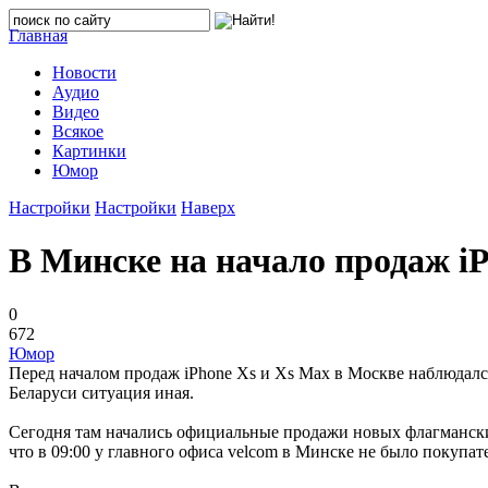
Главная
Новости
Аудио
Видео
Всякое
Картинки
Юмор
Настройки
Настройки
Наверх
В Минске на начало продаж i
0
672
Юмор
Перед началом продаж iPhone Xs и Xs Max в Москве наблюдался
Беларуси ситуация иная.
Сегодня там начались официальные продажи новых флагманских 
что в 09:00 у главного офиса velcom в Минске не было покупат