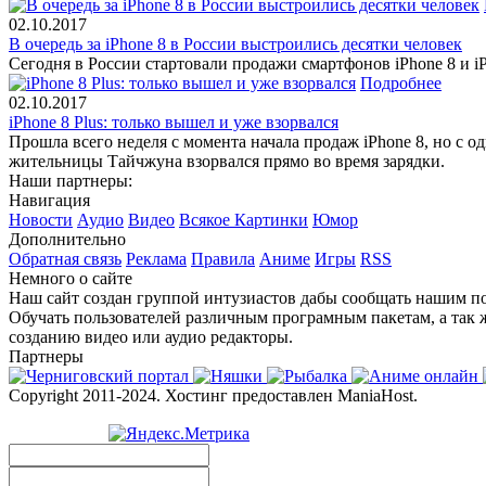
02.10.2017
В очередь за iPhone 8 в России выстроились десятки человек
Сегодня в России стартовали продажи смартфонов iPhone 8 и iP
Подробнее
02.10.2017
iPhone 8 Plus: только вышел и уже взорвался
Прошла всего неделя с момента начала продаж iPhone 8, но с
жительницы Тайчжуна взорвался прямо во время зарядки.
Наши партнеры:
Навигация
Новости
Аудио
Видео
Всякое
Картинки
Юмор
Дополнительно
Обратная связь
Реклама
Правила
Аниме
Игры
RSS
Немного о сайте
Наш сайт создан группой интузиастов дабы сообщать нашим по
Обучать пользователей различным програмным пакетам, а так 
созданию видео или аудио редакторы.
Партнеры
Copyright 2011-2024. Хостинг предоставлен ManiaHost.